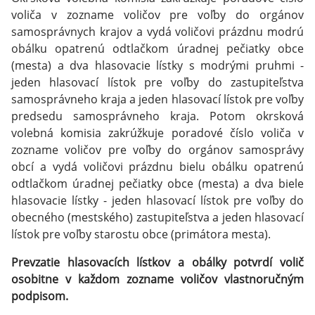
voliča v zozname voličov pre voľby do orgánov
samosprávnych krajov a vydá voličovi prázdnu modrú
obálku opatrenú odtlačkom úradnej pečiatky obce
(mesta) a dva hlasovacie lístky s modrými pruhmi -
jeden hlasovací lístok pre voľby do zastupiteľstva
samosprávneho kraja a jeden hlasovací lístok pre voľby
predsedu samosprávneho kraja. Potom okrsková
volebná komisia zakrúžkuje poradové číslo voliča v
zozname voličov pre voľby do orgánov samosprávy
obcí a vydá voličovi prázdnu bielu obálku opatrenú
odtlačkom úradnej pečiatky obce (mesta) a dva biele
hlasovacie lístky - jeden hlasovací lístok pre voľby do
obecného (mestského) zastupiteľstva a jeden hlasovací
lístok pre voľby starostu obce (primátora mesta).
Prevzatie hlasovacích lístkov a obálky potvrdí volič
osobitne v každom zozname voličov vlastnoručným
podpisom.