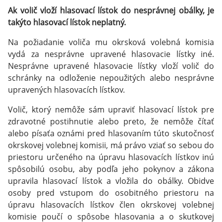
Ak volič vloží hlasovací lístok do nesprávnej obálky, je
takýto hlasovací lístok neplatný.
Na požiadanie voliča mu okrsková volebná komisia
vydá za nesprávne upravené hlasovacie lístky iné.
Nesprávne upravené hlasovacie lístky vloží volič do
schránky na odloženie nepoužitých alebo nesprávne
upravených hlasovacích lístkov.
Volič, ktorý nemôže sám upraviť hlasovací lístok pre
zdravotné postihnutie alebo preto, že nemôže čítať
alebo písaťa oznámi pred hlasovaním túto skutočnosť
okrskovej volebnej komisii, má právo vziať so sebou do
priestoru určeného na úpravu hlasovacích lístkov inú
spôsobilú osobu, aby podľa jeho pokynov a zákona
upravila hlasovací lístok a vložila do obálky. Obidve
osoby pred vstupom do osobitného priestoru na
úpravu hlasovacích lístkov člen okrskovej volebnej
komisie poučí o spôsobe hlasovania a o skutkovej