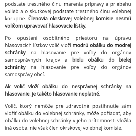
podstate trestného činu marenia prípravy a priebehu
volieb a o skutkovej podstate trestného činu volebnej
korupcie.
Členovia okrskovej volebnej komisie nesmú
voličom upravovať hlasovacie lístky.
Po opustení osobitného priestoru na úpravu
hlasovacích lístkov volič vloží
modrú obálku
do modrej
schránky
na hlasovanie pre voľby do orgánov
samosprávnych krajov a
bielu obálku
do bielej
schránky
na hlasovanie pre voľby do orgánov
samosprávy obcí.
Ak volič vloží obálku do nesprávnej schránky na
hlasovanie, je takéto hlasovanie neplatné.
Volič, ktorý nemôže pre zdravotné postihnutie sám
vložiť obálku do volebnej schránky, môže požiadať, aby
obálku do volebnej schránky v jeho prítomnosti vložila
iná osoba, nie však člen okrskovej volebnej komisie.