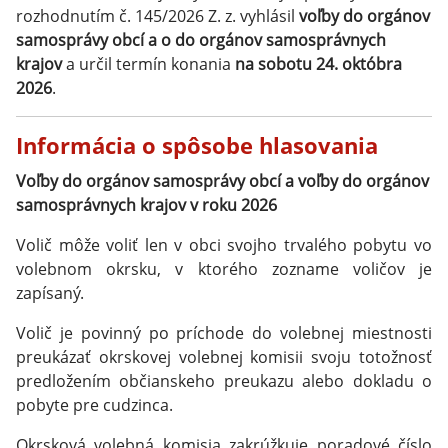
rozhodnutím č. 145/2026 Z. z. vyhlásil
voľby do orgánov
samosprávy obcí a o do orgánov samosprávnych
krajov
a určil termín konania
na sobotu 24. októbra
2026
.
Informácia o spôsobe hlasovania
Voľby do orgánov samosprávy obcí a voľby do orgánov
samosprávnych krajov v roku 2026
Volič môže voliť len v obci svojho trvalého pobytu vo
volebnom okrsku, v ktorého zozname voličov je
zapísaný.
Volič je povinný po príchode do volebnej miestnosti
preukázať okrskovej volebnej komisii svoju totožnosť
predložením občianskeho preukazu alebo dokladu o
pobyte pre cudzinca.
Okrsková volebná komisia zakrúžkuje poradové číslo