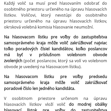
Každý volič sa musí pred hlasovaním odobrať do
osobitného priestoru určeného na úpravu hlasovacích
lístkov. Voličovi, ktorý nevstúpi do osobitného
priestoru určeného na úpravu hlasovacích lístkov,
okrsková volebná komisia hlasovanie neumožní.
Na hlasovacom lístku pre voľby do zastupiteľstva
samosprávneho kraja môže volič zakrúžkovať najviac
toľko poradových čísiel kandidátov, koľko poslancov
má byť v príslušnom volebnom obvode
zvolených
(počet poslancov, ktorý sa volí vo volebnom
obvode je uvedený na hlasovacom lístku).
Na hlasovacom lístku pre voľby predsedu
samosprávneho kraja môže volič zakrúžkovať
poradové číslo len jedného kandidáta.
V osobitnom priestore určenom na úpravu
hlasovacích lístkov vloží volič
do modrej obálky
hlasovací lístok pre voľby do zastupiteľstva