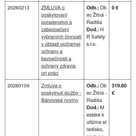
20260213
ZMLUVA o
Odb.:
Ob
0 €
poskytovaní
ec Žitná -
poradenstva a
Radiša
zabezpečení
Dod.:
H
vybraných činností
R Safety
v oblasti požiarnej
s.r.o.
ochrany a
bezpečnosti a
ochrany zdravia
pri práci
20260109
Zmluva o
Odb.:
Ob
319.80
poskytnutí služby -
ec Žitná -
€
Bánovské noviny
Radiša
Dod.:
M
estské k
ultúrne st
redisko,