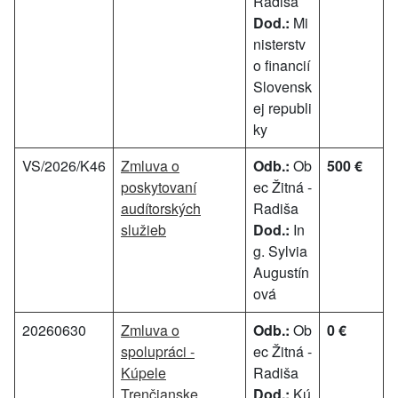
Radiša
Dod.:
Mi
nisterstv
o financií
Slovensk
ej republi
ky
VS/2026/K46
Zmluva o
Odb.:
Ob
500 €
poskytovaní
ec Žitná -
audítorských
Radiša
služieb
Dod.:
In
g. Sylvia
Augustín
ová
20260630
Zmluva o
Odb.:
Ob
0 €
spolupráci -
ec Žitná -
Kúpele
Radiša
Trenčianske
Dod.:
Kú