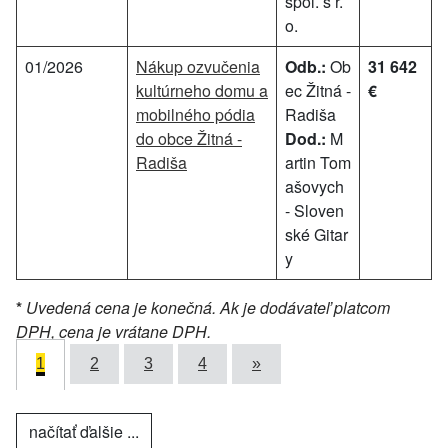
spol. s r.
o.
01/2026
Nákup ozvučenia
Odb.:
Ob
31 642
kultúrneho domu a
ec Žitná -
€
mobilného pódia
Radiša
do obce Žitná -
Dod.:
M
Radiša
artin Tom
ašovych
- Sloven
ské Gitar
y
*
Uvedená cena je konečná. Ak je dodávateľ platcom
DPH, cena je vrátane DPH.
1
2
3
4
»
načítať ďalšie ...