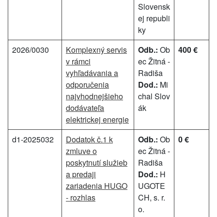
Slovensk
ej republi
ky
2026/0030
Komplexný servis
Odb.:
Ob
400 €
v rámci
ec Žitná -
vyhľadávania a
Radiša
odporučenia
Dod.:
Mi
najvhodnejšieho
chal Slov
dodávateľa
ák
elektrickej energie
d1-2025032
Dodatok č.1 k
Odb.:
Ob
0 €
zmluve o
ec Žitná -
poskytnutí služieb
Radiša
a predaji
Dod.:
H
zariadenia HUGO
UGOTE
- rozhlas
CH, s. r.
o.