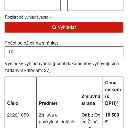
Rozšírené vyhľadávanie
Vyhľadať
Počet položiek na stránke:
Výsledky vyhľadávania (počet dokumentov vyhovujúcich
zadaným kritériám: 37)
Cena
celkom
Zmluvná
(s
Číslo
Predmet
strana
DPH)*
2026/1059
Zmluva o
Odb.:
Ob
10 500
poskytnutí dotácie
ec Žitná -
€