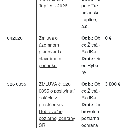
Teplice - 2026
pele Tre
nčianske
Teplice,
a.s.
042026
Zmluva o
Odb.:
Ob
0 €
územnom
ec Žitná -
plánovaní a
Radiša
stavebnom
Dod.:
Ob
poriadku
ec Ryba
ny
326 0355
ZMLUVA č. 326
Odb.:
Ob
3 000 €
0355 o poskytnutí
ec Žitná -
dotácie z
Radiša
prostriedkov
Dod.:
Do
Dobrovoľnej
brovoľná
požiarnej ochrany
požiarna
SR
ochrana