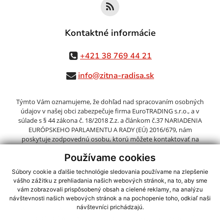
Kontaktné informácie
+421 38 769 44 21
info@zitna-radisa.sk
Týmto Vám oznamujeme, že dohľad nad spracovaním osobných
údajov v našej obci zabezpečuje firma EuroTRADING s.r.o., a v
súlade s § 44 zákona č. 18/2018 Z.z. a článkom č.37 NARIADENIA
EURÓPSKEHO PARLAMENTU A RADY (EÚ) 2016/679, nám
poskytuje zodpovednú osobu, ktorú môžete kontaktovať na
adrese zo@eurotrading.sk. Viac informácií si môžete prečítať tu:
Používame cookies
www.eurotrading.sk/zo
Súbory cookie a ďalšie technológie sledovania používame na zlepšenie
vášho zážitku z prehliadania našich webových stránok, na to, aby sme
využite možnosť získavania aktuálnych informácií s využitím RSS
,
vám zobrazovali prispôsobený obsah a cielené reklamy, na analýzu
CMS systém (redakčný) systém ECHELON 2,
Mapa stránok
,
web portál
,
návštevnosti našich webových stránok a na pochopenie toho, odkiaľ naši
návštevníci prichádzajú.
webhosting
,
webex.digital, s.r.o.
,
domény
,
registrácia domény
,
spoločnosť webex.digital, s.r.o.
,
technický prevádzkovateľ