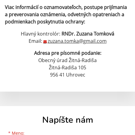
Viac informácií o oznamovateľoch, postupe prijímania
a preverovania oznámenia, odvetných opatreniach a
podmienkach poskytnutia ochrany:
Hlavný kontrolór:
RNDr. Zuzana Tomková
Email:
zuzana.tomka@gmail.com
Adresa pre písomné podanie:
Obecný úrad Žitná-Radiša
Žitná-Radiša 105
956 41 Uhrovec
Napíšte nám
Meno
Priezvisko
E-mailová adresa
*
Meno: