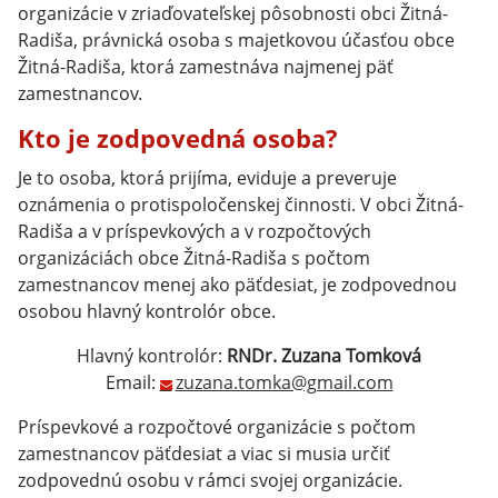
organizácie v zriaďovateľskej pôsobnosti obci Žitná-
Radiša, právnická osoba s majetkovou účasťou obce
Žitná-Radiša, ktorá zamestnáva najmenej päť
zamestnancov.
Kto je zodpovedná osoba?
Je to osoba, ktorá prijíma, eviduje a preveruje
oznámenia o protispoločenskej činnosti. V obci Žitná-
Radiša a v príspevkových a v rozpočtových
organizáciách obce Žitná-Radiša s počtom
zamestnancov menej ako päťdesiat, je zodpovednou
osobou hlavný kontrolór obce.
Hlavný kontrolór:
RNDr. Zuzana Tomková
Email:
zuzana.tomka@gmail.com
Príspevkové a rozpočtové organizácie s počtom
zamestnancov päťdesiat a viac si musia určiť
zodpovednú osobu v rámci svojej organizácie.