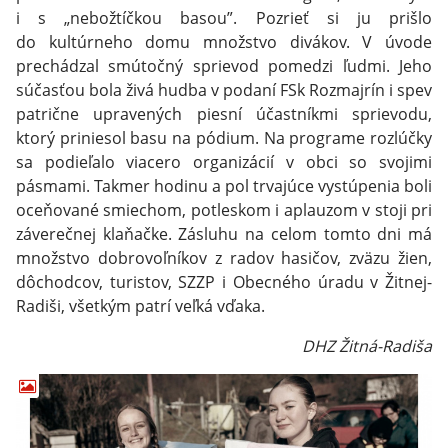
i s „nebožtíčkou basou”. Pozrieť si ju prišlo
do kultúrneho domu množstvo divákov. V úvode
prechádzal smútočný sprievod pomedzi ľudmi. Jeho
súčasťou bola živá hudba v podaní FSk Rozmajrín i spev
patrične upravených piesní účastníkmi sprievodu,
ktorý priniesol basu na pódium. Na programe rozlúčky
sa podieľalo viacero organizácií v obci so svojimi
pásmami. Takmer hodinu a pol trvajúce vystúpenia boli
oceňované smiechom, potleskom i aplauzom v stoji pri
záverečnej klaňačke. Zásluhu na celom tomto dni má
množstvo dobrovoľníkov z radov hasičov, zväzu žien,
dôchodcov, turistov, SZZP i Obecného úradu v Žitnej-
Radiši, všetkým patrí veľká vďaka.
DHZ Žitná-Radiša