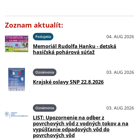
Zoznam aktualít:
04. AUG 2026
Podujatia
Memoriál Rudolfa Hanku - detská
hasičská pohárová súťaž
03. AUG 2026
Oznámenia
Krajské oslavy SNP 22.8.2026
03. AUG 2026
Oznámenia
LIST: Upozornenie na odber z
povrchových vôd z vodných tokov a na
vypúšťanie odpadových vôd do
povrchových vôd