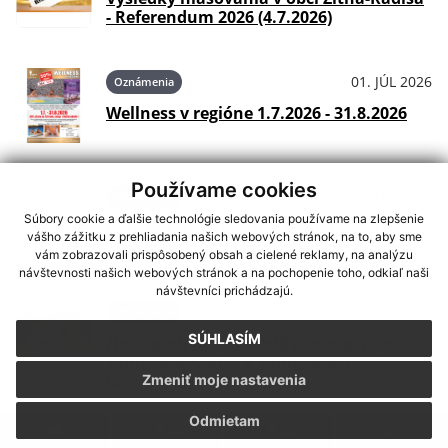
- Referendum 2026 (4.7.2026)
01. JÚL 2026
Oznámenia
Wellness v regióne 1.7.2026 - 31.8.2026
Používame cookies
30. JÚN 2026
Oznámenia
Súbory cookie a ďalšie technológie sledovania používame na zlepšenie
Petícia a otvorený list ministerstvu:
vášho zážitku z prehliadania našich webových stránok, na to, aby sme
Problémy s dodávkou pitnej vody
vám zobrazovali prispôsobený obsah a cielené reklamy, na analýzu
návštevnosti našich webových stránok a na pochopenie toho, odkiaľ naši
návštevníci prichádzajú.
26. JÚN 2026
Oznámenia
SÚHLASÍM
Nová podstránka: Voľby do orgánov
samosprávy obcí a samosprávnych
krajov 2026
Zmeniť moje nastavenia
Odmietam
.
.
.
.
.
.
24. JÚN 2026
Oznámenia