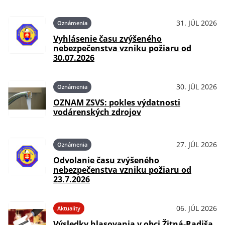
31. JÚL 2026
Oznámenia
Vyhlásenie času zvýšeného
nebezpečenstva vzniku požiaru od
30.07.2026
30. JÚL 2026
Oznámenia
OZNAM ZSVS: pokles výdatnosti
vodárenských zdrojov
27. JÚL 2026
Oznámenia
Odvolanie času zvýšeného
nebezpečenstva vzniku požiaru od
23.7.2026
06. JÚL 2026
Aktuality
Výsledky hlasovania v obci Žitná-Radiša