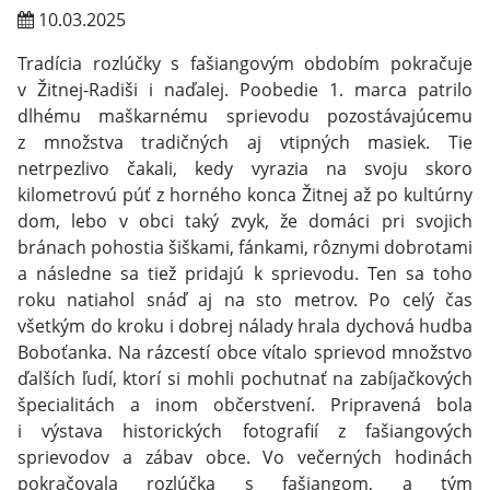
10.03.2025
Tradícia rozlúčky s fašiangovým obdobím pokračuje
v Žitnej-Radiši i naďalej. Poobedie 1. marca patrilo
dlhému maškarnému sprievodu pozostávajúcemu
z množstva tradičných aj vtipných masiek. Tie
netrpezlivo čakali, kedy vyrazia na svoju skoro
kilometrovú púť z horného konca Žitnej až po kultúrny
dom, lebo v obci taký zvyk, že domáci pri svojich
bránach pohostia šiškami, fánkami, rôznymi dobrotami
a následne sa tiež pridajú k sprievodu. Ten sa toho
roku natiahol snáď aj na sto metrov. Po celý čas
všetkým do kroku i dobrej nálady hrala dychová hudba
Boboťanka. Na rázcestí obce vítalo sprievod množstvo
ďalších ľudí, ktorí si mohli pochutnať na zabíjačkových
špecialitách a inom občerstvení. Pripravená bola
i výstava historických fotografií z fašiangových
sprievodov a zábav obce. Vo večerných hodinách
pokračovala rozlúčka s fašiangom, a tým