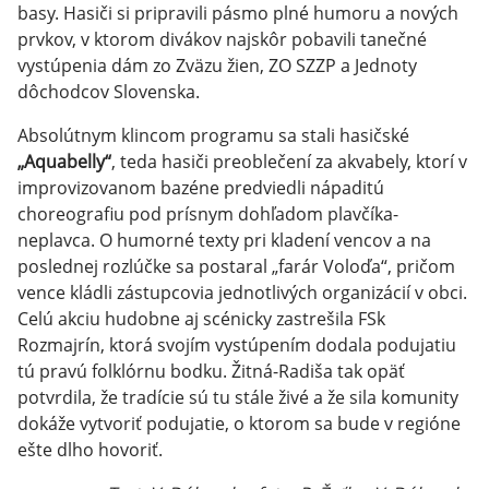
basy. Hasiči si pripravili pásmo plné humoru a nových
prvkov, v ktorom divákov najskôr pobavili tanečné
vystúpenia dám zo Zväzu žien, ZO SZZP a Jednoty
dôchodcov Slovenska.
Absolútnym klincom programu sa stali hasičské
„Aquabelly“
, teda hasiči preoblečení za akvabely, ktorí v
improvizovanom bazéne predviedli nápaditú
choreografiu pod prísnym dohľadom plavčíka-
neplavca. O humorné texty pri kladení vencov a na
poslednej rozlúčke sa postaral „farár Voloďa“, pričom
vence kládli zástupcovia jednotlivých organizácií v obci.
Celú akciu hudobne aj scénicky zastrešila FSk
Rozmajrín, ktorá svojím vystúpením dodala podujatiu
tú pravú folklórnu bodku. Žitná-Radiša tak opäť
potvrdila, že tradície sú tu stále živé a že sila komunity
dokáže vytvoriť podujatie, o ktorom sa bude v regióne
ešte dlho hovoriť.