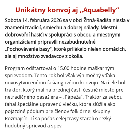
Unikátny konvoj aj „Aquabelly“
Sobota 14. februára 2026 sa v obci Žitná-Radiša niesla v
znamení tradícií, smiechu a dobrej nálady. Miestni
dobrovoľní hasiči v spolupráci s obcou a miestnymi
organizáciami pripravili nezabudnuteľné
„Pochovávanie basy“, ktoré prilákalo nielen domácich,
ale aj množstvo zvedavcov z okolia.
Program odštartoval o 15.00 hodine maškarným
sprievodom. Tento rok bol však výnimočný vďaka
novovytvorenému fašiangovému konvoju. Na čele bol
traktor, ktorý mal na prednej časti čestné miesto pre
netradičného pasažiera – „Pápeža“. Traktor za sebou
ťahal špeciálne upravenú vlečku, ktorá slúžila ako
pojazdné pódium pre členov folklórnej skupiny
Rozmajrín. Tí sa počas celej trasy starali o rezký
hudobný sprievod a spev.