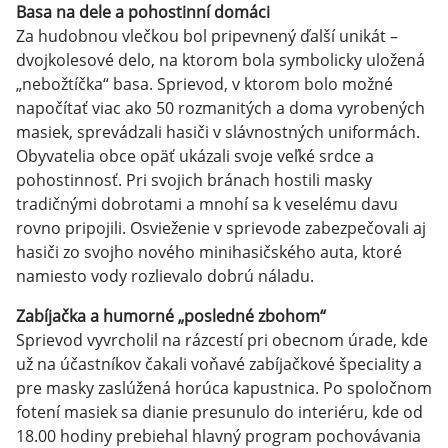
Basa na dele a pohostinní domáci
Za hudobnou vlečkou bol pripevnený ďalší unikát –
dvojkolesové delo, na ktorom bola symbolicky uložená
„nebožtíčka“ basa. Sprievod, v ktorom bolo možné
napočítať viac ako 50 rozmanitých a doma vyrobených
masiek, sprevádzali hasiči v slávnostných uniformách.
Obyvatelia obce opäť ukázali svoje veľké srdce a
pohostinnosť. Pri svojich bránach hostili masky
tradičnými dobrotami a mnohí sa k veselému davu
rovno pripojili. Osvieženie v sprievode zabezpečovali aj
hasiči zo svojho nového minihasičského auta, ktoré
namiesto vody rozlievalo dobrú náladu.
Zabíjačka a humorné „posledné zbohom“
Sprievod vyvrcholil na rázcestí pri obecnom úrade, kde
už na účastníkov čakali voňavé zabíjačkové špeciality a
pre masky zaslúžená horúca kapustnica. Po spoločnom
fotení masiek sa dianie presunulo do interiéru, kde od
18.00 hodiny prebiehal hlavný program pochovávania