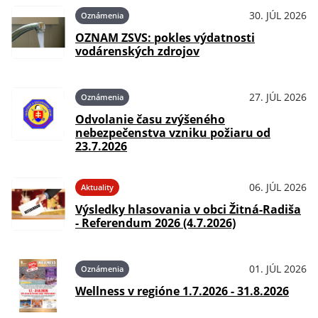
30. JÚL 2026
Oznámenia
OZNAM ZSVS: pokles výdatnosti
vodárenských zdrojov
27. JÚL 2026
Oznámenia
Odvolanie času zvýšeného
nebezpečenstva vzniku požiaru od
23.7.2026
06. JÚL 2026
Aktuality
Výsledky hlasovania v obci Žitná-Radiša
- Referendum 2026 (4.7.2026)
01. JÚL 2026
Oznámenia
Wellness v regióne 1.7.2026 - 31.8.2026