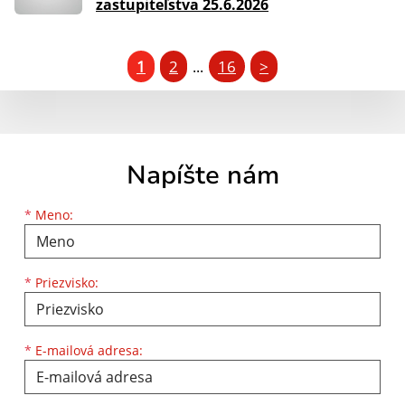
zastupiteľstva 25.6.2026
1
2
16
>
...
Napíšte nám
Meno
Priezvisko
E-mailová adresa
*
Meno:
*
Priezvisko:
*
E-mailová adresa: