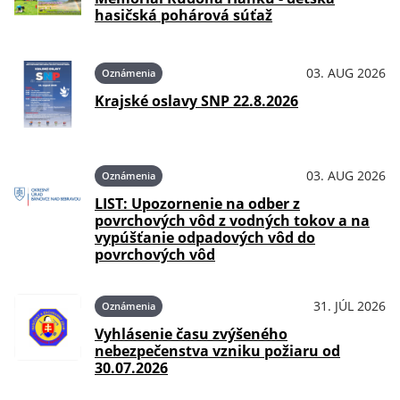
hasičská pohárová súťaž
03. AUG 2026
Oznámenia
Krajské oslavy SNP 22.8.2026
03. AUG 2026
Oznámenia
LIST: Upozornenie na odber z
povrchových vôd z vodných tokov a na
vypúšťanie odpadových vôd do
povrchových vôd
31. JÚL 2026
Oznámenia
Vyhlásenie času zvýšeného
nebezpečenstva vzniku požiaru od
30.07.2026