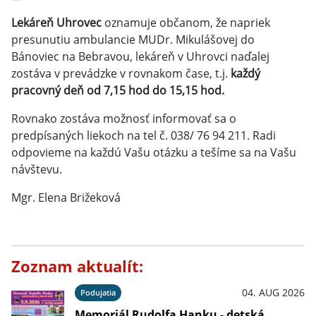
Lekáreň Uhrovec
oznamuje občanom, že napriek
presunutiu ambulancie MUDr. Mikulášovej do
Bánoviec na Bebravou, lekáreň v Uhrovci naďalej
zostáva v prevádzke v rovnakom čase, t.j.
každý
pracovný deň od 7,15 hod do 15,15 hod.
Rovnako zostáva možnosť informovať sa o
predpísaných liekoch na tel č. 038/ 76 94 211. Radi
odpovieme na každú Vašu otázku a tešíme sa na Vašu
návštevu.
Mgr. Elena Brižeková
Zoznam aktualít:
04. AUG 2026
Podujatia
Memoriál Rudolfa Hanku - detská