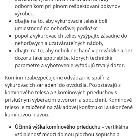
odborníkom pri plnom rešpektovaní pokynov
výrobcu,
dbajte na to, aby vykurovacie telesá boli
umiestnené na nehorľavej podložke
popol z vykurovacích telies vysýpajte zásadne do
nehorľavých a uzatvárateľných nádob,
dbajte na to, aby neboli nechané v prevádzke a bez
dozoru také spotrebiče, ktorých technické
parametre a vyhotovenie vyžadujú trvalý dozor.
Komínmi zabezpečujeme odvádzanie spalín z
vykurovacích zariadení do ovzdušia. Pozostávajú z
komínového telesa a z komínových prieduchov s
príslušným vyberacím otvorom a sopúchmi. Komínové
teleso je založené na základovej konštrukcii a ukončené
komínovou hlavou.
Účinná výška komínového prieduchu
– vertikálna
vzdialenosť medzi dolnou plochou sopúcha a