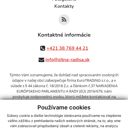
Kontakty
Kontaktné informácie
+421 38 769 44 21
info@zitna-radisa.sk
Týmto Vám oznamujeme, že dohľad nad spracovaním osobných
údajov v našej obci zabezpečuje firma EuroTRADING s.r.o., a v
súlade s § 44 zákona č. 18/2018 Z.z. a článkom č.37 NARIADENIA
EURÓPSKEHO PARLAMENTU A RADY (EÚ) 2016/679, nám
poskytuje zodpovednú osobu, ktorú môžete kontaktovať na
adrese zo@eurotrading.sk. Viac informácií si môžete prečítať tu:
Používame cookies
www.eurotrading.sk/zo
Súbory cookie a ďalšie technológie sledovania používame na zlepšenie
vášho zážitku z prehliadania našich webových stránok, na to, aby sme
využite možnosť získavania aktuálnych informácií s využitím RSS
,
vám zobrazovali prispôsobený obsah a cielené reklamy, na analýzu