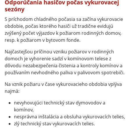
Odporúčania hasičov počas vykurovacej
sezóny
S príchodom chladného počasia sa začína vykurovacie
obdobie, počas ktorého hasiči už tradične evidujú
zvýšený počet výjazdov k požiarom rodinných domov,
resp. k požiarom v bytovom fonde.
Najčastejšou príčinou vzniku požiarov v rodinných
domoch je vyhorenie sadzí v komínovom telese z
dôvodu nezabezpečenia čistenia a kontroly komínov a
používaním nevhodného paliva v palivovom spotrebiči.
Na vznik požiaru v čase vykurovacieho obdobia vplýva
najmä:
nevyhovujúci technický stav dymovodov a
komínov,
nesprávna inštalácia a obsluha vykurovacích telies,
zlý technický stav vykurovacích telies.