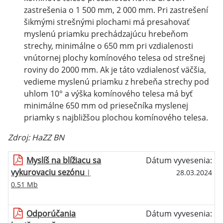
zastrešenia o 1 500 mm, 2 000 mm. Pri zastrešení
šikmými strešnými plochami má presahovať
myslenú priamku prechádzajúcu hrebeňom
strechy, minimálne o 650 mm pri vzdialenosti
vnútornej plochy komínového telesa od strešnej
roviny do 2000 mm. Ak je táto vzdialenosť väčšia,
vedieme myslenú priamku z hrebeňa strechy pod
uhlom 10° a výška komínového telesa má byť
minimálne 650 mm od priesečníka myslenej
priamky s najbližšou plochou komínového telesa.
Zdroj: HaZZ BN
Myslíš na blížiacu sa
Dátum vyvesenia:
vykurovaciu sezónu
|
28.03.2024
0.51 Mb
Odporúčania
Dátum vyvesenia: