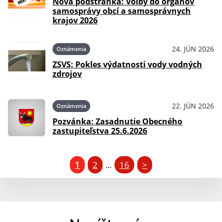
Nová podstránka: Voľby do orgánov
samosprávy obcí a samosprávnych
krajov 2026
24. JÚN 2026
Oznámenia
ZSVS: Pokles výdatnosti vody vodných
zdrojov
22. JÚN 2026
Oznámenia
Pozvánka: Zasadnutie Obecného
zastupiteľstva 25.6.2026
1
2
16
>
...