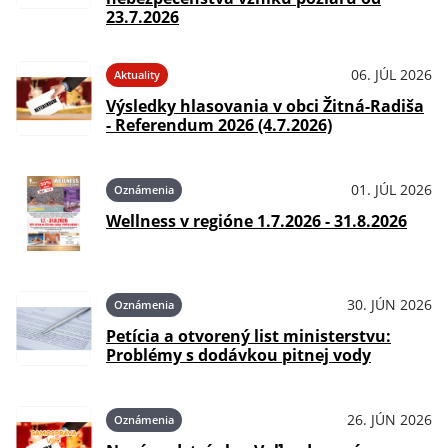
23.7.2026
06. JÚL 2026
Aktuality
Výsledky hlasovania v obci Žitná-Radiša
- Referendum 2026 (4.7.2026)
01. JÚL 2026
Oznámenia
Wellness v regióne 1.7.2026 - 31.8.2026
30. JÚN 2026
Oznámenia
Petícia a otvorený list ministerstvu:
Problémy s dodávkou pitnej vody
26. JÚN 2026
Oznámenia