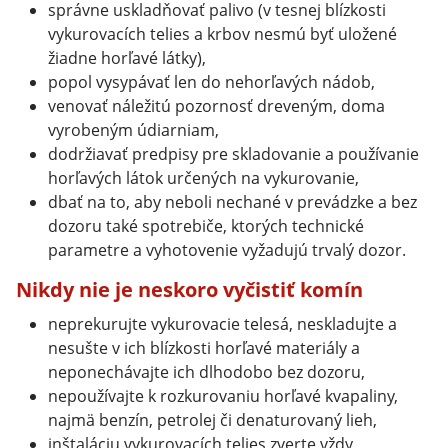
správne uskladňovať palivo (v tesnej blízkosti
vykurovacích telies a krbov nesmú byť uložené
žiadne horľavé látky),
popol vysypávať len do nehorľavých nádob,
venovať náležitú pozornosť dreveným, doma
vyrobeným údiarniam,
dodržiavať predpisy pre skladovanie a používanie
horľavých látok určených na vykurovanie,
dbať na to, aby neboli nechané v prevádzke a bez
dozoru také spotrebiče, ktorých technické
parametre a vyhotovenie vyžadujú trvalý dozor.
Nikdy nie je neskoro vyčistiť komín
neprekurujte vykurovacie telesá, neskladujte a
nesušte v ich blízkosti horľavé materiály a
neponechávajte ich dlhodobo bez dozoru,
nepoužívajte k rozkurovaniu horľavé kvapaliny,
najmä benzín, petrolej či denaturovaný lieh,
inštaláciu vykurovacích telies zverte vždy