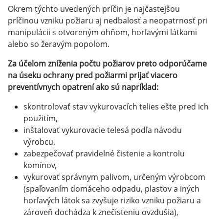
Okrem týchto uvedených príčin je najčastejšou
príčinou vzniku požiaru aj nedbalosť a neopatrnosť pri
manipulácii s otvoreným ohňom, horľavými látkami
alebo so žeravým popolom.
Za účelom zníženia počtu požiarov preto odporúčame
na úseku ochrany pred požiarmi prijať viacero
preventívnych opatrení ako sú napríklad:
skontrolovať stav vykurovacích telies ešte pred ich
použitím,
inštalovať vykurovacie telesá podľa návodu
výrobcu,
zabezpečovať pravidelné čistenie a kontrolu
komínov,
vykurovať správnym palivom, určeným výrobcom
(spaľovaním domáceho odpadu, plastov a iných
horľavých látok sa zvyšuje riziko vzniku požiaru a
zároveň dochádza k znečisteniu ovzdušia),