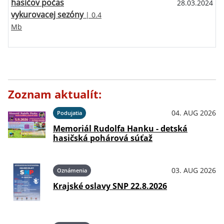
hasičov počas
28.03.2024
vykurovacej sezóny
| 0.4
Mb
Zoznam aktualít:
04. AUG 2026
Podujatia
Memoriál Rudolfa Hanku - detská
hasičská pohárová súťaž
03. AUG 2026
Oznámenia
Krajské oslavy SNP 22.8.2026