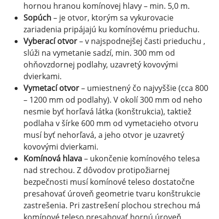
hornou hranou komínovej hlavy – min. 5,0 m.
Sopúch
– je otvor, ktorým sa vykurovacie
zariadenia pripájajú ku komínovému prieduchu.
Vyberací otvor
– v najspodnejšej časti prieduchu ,
slúži na vymetanie sadzí, min. 300 mm od
ohňovzdornej podlahy, uzavretý kovovými
dvierkami.
Vymetací otvor
– umiestnený čo najvyššie (cca 800
– 1200 mm od podlahy). V okolí 300 mm od neho
nesmie byť horľavá látka (konštrukcia), taktiež
podlaha v šírke 600 mm od vymetacieho otvoru
musí byť nehorľavá, a jeho otvor je uzavretý
kovovými dvierkami.
Komínová hlava
– ukončenie komínového telesa
nad strechou. Z dôvodov protipožiarnej
bezpečnosti musí komínové teleso dostatočne
presahovať úroveň geometrie tvaru konštrukcie
zastrešenia. Pri zastrešení plochou strechou má
komínové teleso presahovať hornú úroveň