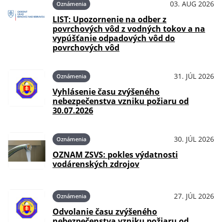
03. AUG 2026
Oznámenia
LIST: Upozornenie na odber z
povrchových vôd z vodných tokov a na
vypúšťanie odpadových vôd do
povrchových vôd
31. JÚL 2026
Oznámenia
Vyhlásenie času zvýšeného
nebezpečenstva vzniku požiaru od
30.07.2026
30. JÚL 2026
Oznámenia
OZNAM ZSVS: pokles výdatnosti
vodárenských zdrojov
27. JÚL 2026
Oznámenia
Odvolanie času zvýšeného
nebezpečenstva vzniku požiaru od