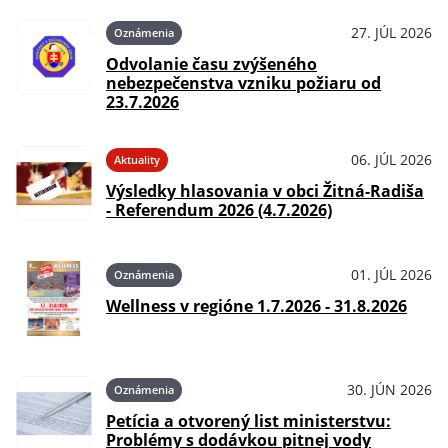
27. JÚL 2026
Oznámenia
Odvolanie času zvýšeného
nebezpečenstva vzniku požiaru od
23.7.2026
06. JÚL 2026
Aktuality
Výsledky hlasovania v obci Žitná-Radiša
- Referendum 2026 (4.7.2026)
01. JÚL 2026
Oznámenia
Wellness v regióne 1.7.2026 - 31.8.2026
30. JÚN 2026
Oznámenia
Petícia a otvorený list ministerstvu:
Problémy s dodávkou pitnej vody