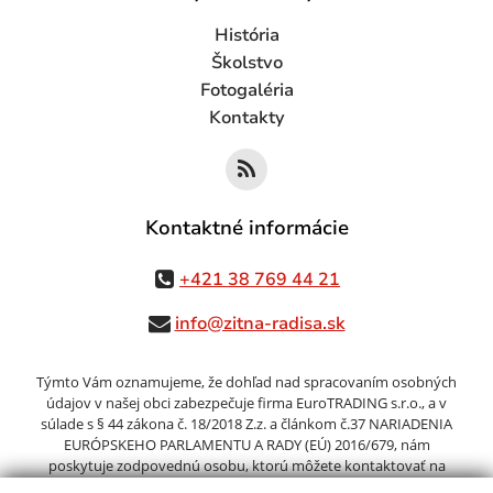
História
Školstvo
Fotogaléria
Kontakty
Kontaktné informácie
+421 38 769 44 21
info@zitna-radisa.sk
Týmto Vám oznamujeme, že dohľad nad spracovaním osobných
údajov v našej obci zabezpečuje firma EuroTRADING s.r.o., a v
súlade s § 44 zákona č. 18/2018 Z.z. a článkom č.37 NARIADENIA
EURÓPSKEHO PARLAMENTU A RADY (EÚ) 2016/679, nám
poskytuje zodpovednú osobu, ktorú môžete kontaktovať na
adrese zo@eurotrading.sk. Viac informácií si môžete prečítať tu: