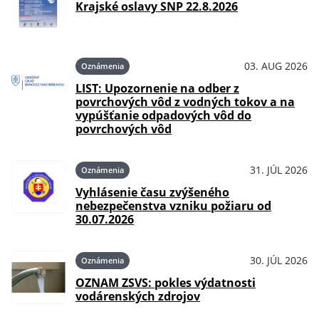
Krajské oslavy SNP 22.8.2026
03. AUG 2026
Oznámenia
LIST: Upozornenie na odber z
povrchových vôd z vodných tokov a na
vypúšťanie odpadových vôd do
povrchových vôd
31. JÚL 2026
Oznámenia
Vyhlásenie času zvýšeného
nebezpečenstva vzniku požiaru od
30.07.2026
30. JÚL 2026
Oznámenia
OZNAM ZSVS: pokles výdatnosti
vodárenských zdrojov