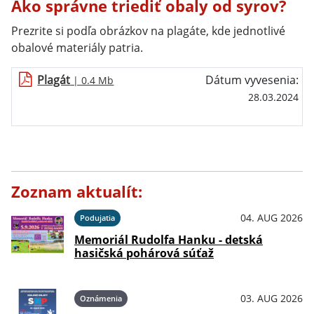
Ako správne triediť obaly od syrov?
Prezrite si podľa obrázkov na plagáte, kde jednotlivé
obalové materiály patria.
Plagát
Dátum vyvesenia:
| 0.4 Mb
28.03.2024
Zoznam aktualít:
04. AUG 2026
Podujatia
Memoriál Rudolfa Hanku - detská
hasičská pohárová súťaž
03. AUG 2026
Oznámenia