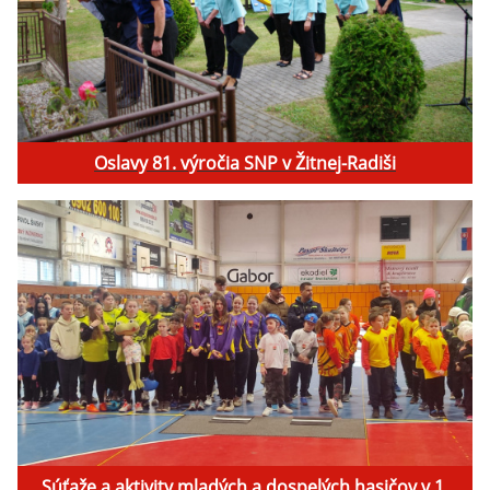
Oslavy 81. výročia SNP v Žitnej-Radiši
Súťaže a aktivity mladých a dospelých hasičov v 1.