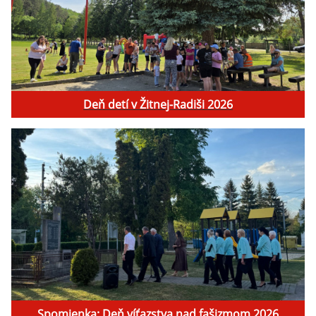
Deň detí v Žitnej-Radiši 2026
Spomienka: Deň víťazstva nad fašizmom 2026