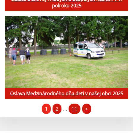
polroku 2025
Oslava Medzinárodného dňa detí v našej obci 2025
1
2
11
>
...