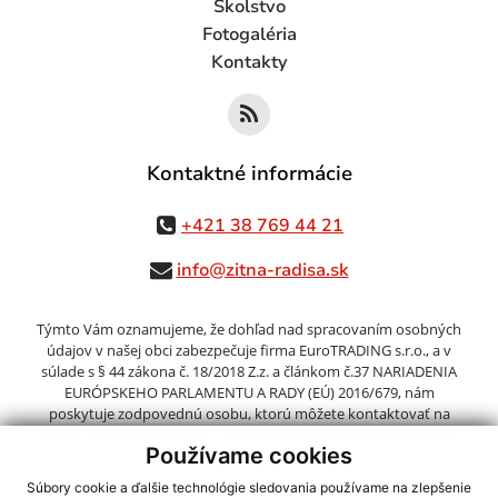
Školstvo
Fotogaléria
Kontakty
Kontaktné informácie
+421 38 769 44 21
info@zitna-radisa.sk
Týmto Vám oznamujeme, že dohľad nad spracovaním osobných
údajov v našej obci zabezpečuje firma EuroTRADING s.r.o., a v
súlade s § 44 zákona č. 18/2018 Z.z. a článkom č.37 NARIADENIA
EURÓPSKEHO PARLAMENTU A RADY (EÚ) 2016/679, nám
poskytuje zodpovednú osobu, ktorú môžete kontaktovať na
adrese zo@eurotrading.sk. Viac informácií si môžete prečítať tu:
Používame cookies
www.eurotrading.sk/zo
Súbory cookie a ďalšie technológie sledovania používame na zlepšenie