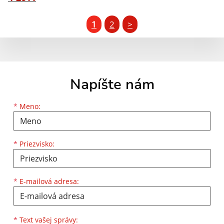
1
2
>
Napíšte nám
Meno
Priezvisko
E-mailová adresa
*
Meno:
*
Priezvisko:
*
E-mailová adresa:
Text vašej správy...
*
Text vašej správy: