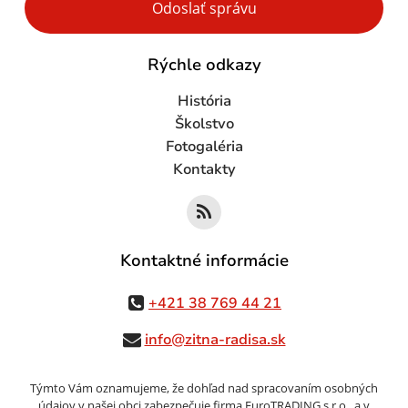
Odoslať správu
Rýchle odkazy
História
Školstvo
Fotogaléria
Kontakty
Kontaktné informácie
+421 38 769 44 21
info@zitna-radisa.sk
Týmto Vám oznamujeme, že dohľad nad spracovaním osobných
údajov v našej obci zabezpečuje firma EuroTRADING s.r.o., a v