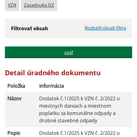
VZN
Zasadnutia OZ
Filtrovať obsah
Rozbaliť obsah filtra
Názov:
späť
Popis:
Detail úradného dokumentu
Dátum zverejnenia od:
Položka
Informácia
Názov
Dodatok č.1/2025 k VZN č. 2/2022 o
Dátum zverejnenia do:
miestnych daniach a miestnom
poplatku za komunálne odpady a
drobné stavebné odpady
Filtrovať
Reset
Popis
Dodatok č.1/2025 k VZN č. 2/2022 o