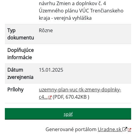
návrhu Zmien a doplnkov č. 4
Územného plánu VÚC Trenčianskeho
kraja - verejná vyhláška
Typ
Rôzne
dokumentu
Doplňujúce
informácie
Dátum
15.01.2025
zverejnenia
Prílohy
uzemny-plan-vuc-tk-zmeny-doplnky-
c4...
(PDF, 670.42KB )
späť
Generované portálom
Uradne.sk