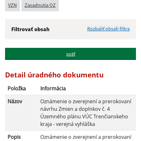
VZN
Zasadnutia OZ
Filtrovať obsah
Rozbaliť obsah filtra
Názov:
späť
Popis:
Detail úradného dokumentu
Dátum zverejnenia od:
Položka
Informácia
Názov
Oznámenie o zverejnení a prerokovaní
Dátum zverejnenia do:
návrhu Zmien a doplnkov č. 4
Územného plánu VÚC Trenčianskeho
kraja - verejná vyhláška
Filtrovať
Reset
Popis
Oznámenie o zverejnení a prerokovaní