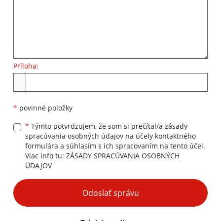
Príloha:
Príloha
*
povinné položky
*
Týmto potvrdzujem, že som si prečítal/a zásady
spracúvania osobných údajov na účely kontaktného
formulára a súhlasím s ich spracovaním na tento účel.
Viac info tu:
ZÁSADY SPRACÚVANIA OSOBNÝCH
ÚDAJOV
Google reCaptcha Response
Odoslať správu