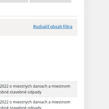
Rozbaliť obsah filtra
Dátum zverejnenia od:
Platnosť do:
Reset
2/2022 o miestnych daniach a miestnom
robné stavebné odpady
2/2022 o miestnych daniach a miestnom
robné stavebné odpady