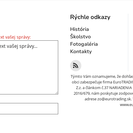
Rýchle odkazy
História
Text vašej správy...
Školstvo
xt vašej správy:
Fotogaléria
Kontakty
Týmto Vám oznamujeme, že dohľad
obci zabezpečuje firma EuroTRADING
Z.z. a článkom č.37 NARIADEN
2016/679, nám poskytuje zodpov
adrese zo@eurotrading.sk. V
www.eu