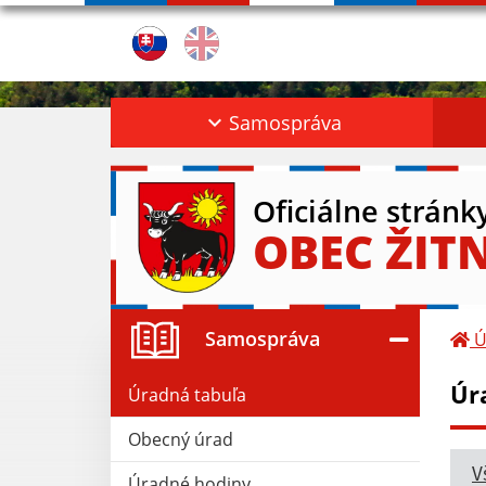
Samospráva
Oficiálne stránk
OBEC ŽIT
Samospráva
Ú
Úr
Úradná tabuľa
Obecný úrad
V
Úradné hodiny