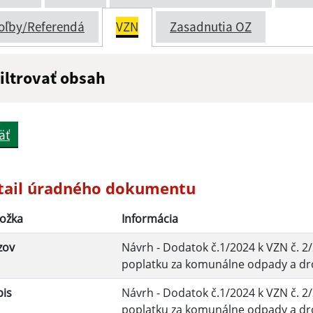
oľby/Referendá
VZN
Zasadnutia OZ
iltrovať obsah
ázov:
Popis:
äť
átum zverejnenia do:
Platnosť od:
tail úradného dokumentu
ožka
Informácia
Filtrovať
zov
Návrh - Dodatok č.1/2024 k VZN č. 
poplatku za komunálne odpady a d
pis
Návrh - Dodatok č.1/2024 k VZN č. 
poplatku za komunálne odpady a d