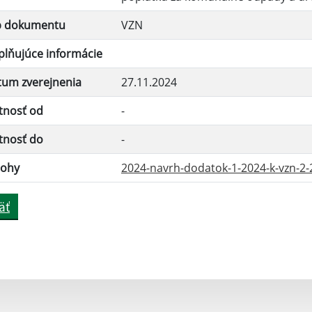
p dokumentu
VZN
lňujúce informácie
tum zverejnenia
27.11.2024
tnosť od
-
tnosť do
-
lohy
2024-navrh-dodatok-1-2024-k-vzn-2-2
äť