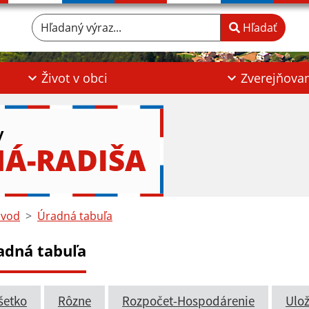
Hľadaný výraz...
Hľadať
Život v obci
Zverejňova
y
NÁ-RADIŠA
vod
Úradná tabuľa
adná tabuľa
šetko
Rôzne
Rozpočet-Hospodárenie
Ulož