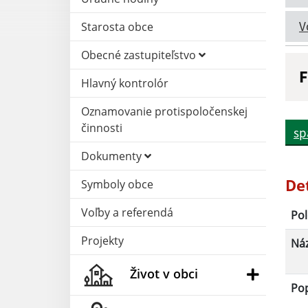
V
Starosta obce
Obecné zastupiteľstvo
F
Hlavný kontrolór
N
Oznamovanie protispoločenskej
činnosti
sp
D
Dokumenty
De
Symboly obce
Voľby a referendá
Pol
Projekty
Ná
Život v obci
Po