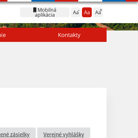
Mobilná
Aa
Aa
Aa
aplikácia
nie
Kontakty
ené zásielky
Verejné vyhlášky