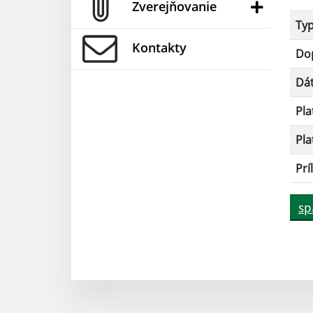
Zverejňovanie
Ty
Kontakty
Dop
Dá
Pla
Pla
Prí
sp