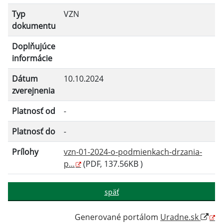
Platnosť do:
Typ
VZN
dokumentu
Doplňujúce
Filtrovať
Reset
informácie
Dátum
10.10.2024
zverejnenia
Platnosť od
-
Platnosť do
-
Prílohy
vzn-01-2024-o-podmienkach-drzania-
p...
(PDF, 137.56KB )
späť
Generované portálom
Uradne.sk