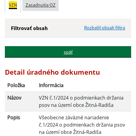
VZN
Zasadnutia OZ
Filtrovať obsah
Rozbaliť obsah filtra
Názov:
späť
Popis:
Detail úradného dokumentu
Dátum zverejnenia od:
Položka
Informácia
Názov
VZN č.1/2024 o podmienkach držania
Dátum zverejnenia do:
psov na území obce Žitná-Radiša
Popis
Všeobecne záväzné nariadenie
Platnosť od:
č.1/2024 o podmienkach držania psov
na území obce Žitná-Radiša