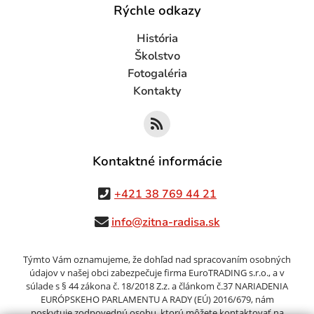
Rýchle odkazy
História
Školstvo
Fotogaléria
Kontakty
Kontaktné informácie
+421 38 769 44 21
info@zitna-radisa.sk
Týmto Vám oznamujeme, že dohľad nad spracovaním osobných
údajov v našej obci zabezpečuje firma EuroTRADING s.r.o., a v
súlade s § 44 zákona č. 18/2018 Z.z. a článkom č.37 NARIADENIA
EURÓPSKEHO PARLAMENTU A RADY (EÚ) 2016/679, nám
poskytuje zodpovednú osobu, ktorú môžete kontaktovať na