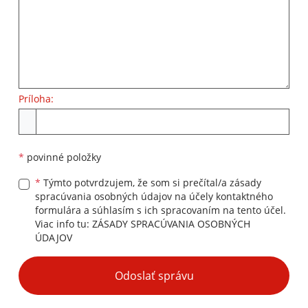
Príloha:
Príloha
*
povinné položky
*
Týmto potvrdzujem, že som si prečítal/a zásady
spracúvania osobných údajov na účely kontaktného
formulára a súhlasím s ich spracovaním na tento účel.
Viac info tu:
ZÁSADY SPRACÚVANIA OSOBNÝCH
ÚDAJOV
Google reCaptcha Response
Odoslať správu