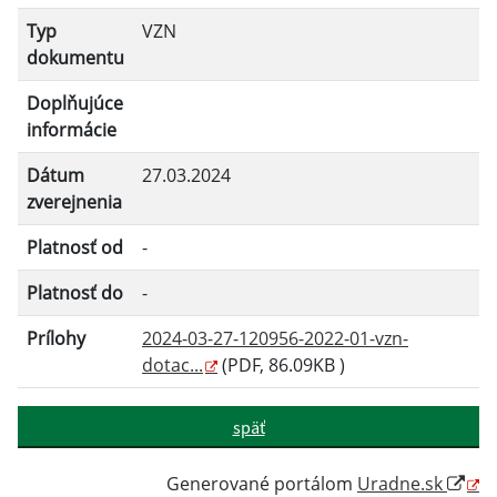
Platnosť do:
Typ
VZN
dokumentu
Doplňujúce
Filtrovať
Reset
informácie
Dátum
27.03.2024
zverejnenia
Platnosť od
-
Platnosť do
-
Prílohy
2024-03-27-120956-2022-01-vzn-
dotac...
(PDF, 86.09KB )
späť
Generované portálom
Uradne.sk