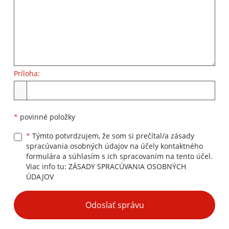
Príloha:
Príloha
*
povinné položky
*
Týmto potvrdzujem, že som si prečítal/a zásady
spracúvania osobných údajov na účely kontaktného
formulára a súhlasím s ich spracovaním na tento účel.
Viac info tu:
ZÁSADY SPRACÚVANIA OSOBNÝCH
ÚDAJOV
Google reCaptcha Response
Odoslať správu