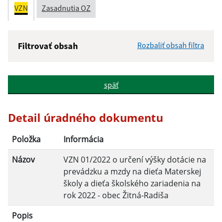
VZN
Zasadnutia OZ
Filtrovať obsah
Rozbaliť obsah filtra
Názov:
späť
Popis:
Detail úradného dokumentu
Dátum zverejnenia od:
Položka
Informácia
Názov
VZN 01/2022 o určení výšky dotácie na
Dátum zverejnenia do:
prevádzku a mzdy na dieťa Materskej
školy a dieťa školského zariadenia na
Platnosť od:
rok 2022 - obec Žitná-Radiša
Popis