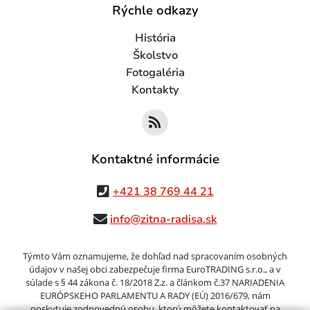
Rýchle odkazy
História
Školstvo
Fotogaléria
Kontakty
Kontaktné informácie
+421 38 769 44 21
info@zitna-radisa.sk
Týmto Vám oznamujeme, že dohľad nad spracovaním osobných
údajov v našej obci zabezpečuje firma EuroTRADING s.r.o., a v
súlade s § 44 zákona č. 18/2018 Z.z. a článkom č.37 NARIADENIA
EURÓPSKEHO PARLAMENTU A RADY (EÚ) 2016/679, nám
poskytuje zodpovednú osobu, ktorú môžete kontaktovať na